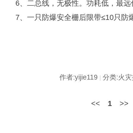
6、二总线，无极性。功耗低，最远传
7、一只防爆安全栅后限带≤10只防
作者:yijie119
分类:火
|
<<
1
>>