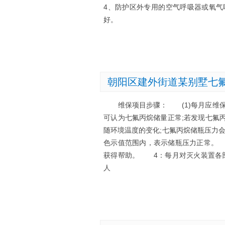
4、防护区外专用的空气呼吸器或氧
好。
朝阳区建外街道某别墅七
维保项目步骤： (1)每月应维保
可认为七氟丙烷储量正常;若发现七氟
随环境温度的变化;七氟丙烷储瓶压力
色示值范围内，表示储瓶压力正常。
获得帮助。 4：每月对灭火装置各
人