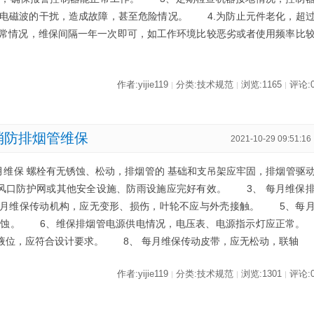
电磁波的干扰，造成故障，甚至危险情况。 4.为防止元件老化，超
常情况，维保间隔一年一次即可，如工作环境比较恶劣或者使用频率比
作者:yijie119
分类:技术规范
浏览:1165
评论:
|
|
|
消防排烟管维保
2021-10-29 09:51:16
保 螺栓有无锈蚀、松动，排烟管的 基础和支吊架应牢固，排烟管驱
风口防护网或其他安全设施、防雨设施应完好有效。 3、 每月维保
每月维保传动机构，应无变形、损伤，叶轮不应与外壳接触。 5、每
腐蚀。 6、维保排烟管电源供电情况，电压表、电源指示灯应正常
液位，应符合设计要求。 8、 每月维保传动皮带，应无松动，联轴
作者:yijie119
分类:技术规范
浏览:1301
评论:
|
|
|