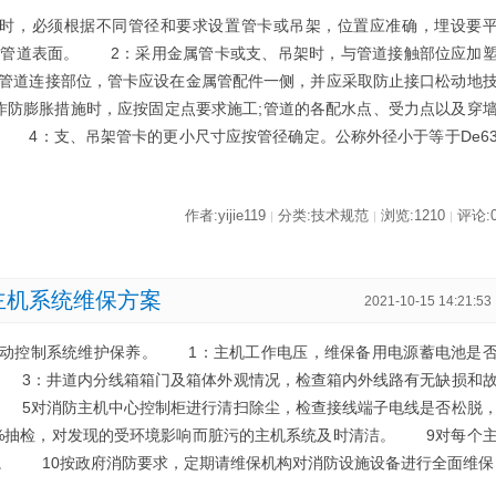
，必须根据不同管径和要求设置管卡或吊架，位置应准确，埋设要
伤管道表面。 2：采用金属管卡或支、吊架时，与管道接触部位应加
管道连接部位，管卡应设在金属管配件一侧，并应采取防止接口松动地
防膨胀措施时，应按固定点要求施工;管道的各配水点、受力点以及穿
 4：支、吊架管卡的更小尺寸应按管径确定。公称外径小于等于De6
作者:yijie119
分类:技术规范
浏览:1210
评论:
|
|
|
主机系统维保方案
2021-10-15 14:21:53
控制系统维护保养。 1：主机工作电压，维保备用电源蓄电池是
 3：井道内分线箱箱门及箱体外观情况，检查箱内外线路有无缺损和
 5对消防主机中心控制柜进行清扫除尘，检查接线端子电线是否松脱
%抽检，对发现的受环境影响而脏污的主机系统及时清洁。 9对每个
。 10按政府消防要求，定期请维保机构对消防设施设备进行全面维保