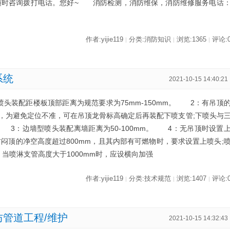
随时咨询拨打电话。您好~ 消防检测，消防维保，消防维修服务电话
作者:yijie119
分类:消防知识
浏览:1365
评论:
|
|
|
系统
2021-10-15 14:40:21
配距楼板顶部距离为规范要求为75mm-150mm。 2：有吊顶
，为避免定位不准，可在吊顶龙骨标高确定后再装配下喷支管;下喷头与
 3：边墙型喷头装配离墙距离为50-100mm。 4：无吊顶时设置
闷顶的净空高度超过800mm，且其内部有可燃物时，要求设置上喷头;
当喷淋支管高度大于1000mm时，应设横向加强
作者:yijie119
分类:技术规范
浏览:1407
评论:
|
|
|
管道工程/维护
2021-10-15 14:32:43