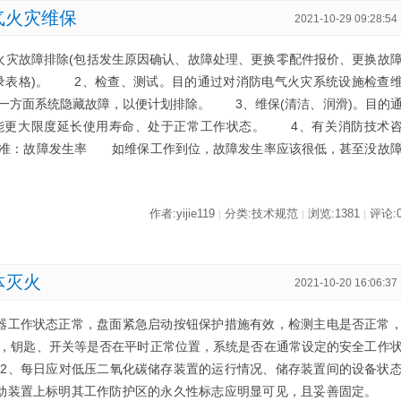
气火灾维保
2021-10-29 09:28:54
故障排除(包括发生原因确认、故障处理、更换零配件报价、更换故
录表格)。 2、检查、测试。目的通过对消防电气火灾系统设施检查
一方面系统隐藏故障，以便计划排除。 3、维保(清洁、润滑)。目的
能更大限度延长使用寿命、处于正常工作状态。 4、有关消防技术
准：故障发生率 如维保工作到位，故障发生率应该很低，甚至没故
作者:yijie119
分类:技术规范
浏览:1381
评论:
|
|
|
体灭火
2021-10-20 16:06:37
作状态正常，盘面紧急启动按钮保护措施有效，检测主电是否正常
，钥匙、开关等是否在平时正常位置，系统是否在通常设定的安全工作
 2、每日应对低压二氧化碳储存装置的运行情况、储存装置间的设备状
动装置上标明其工作防护区的永久性标志应明显可见，且妥善固定