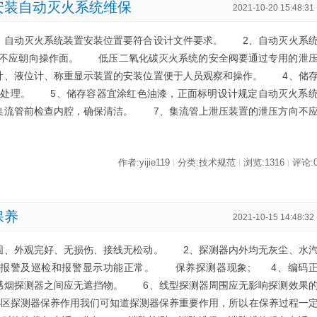
安装自动灭火系统维保
2021-10-20 15:48:31
动灭火系统装置安装位置要符合设计文件要求。 2、自动灭火系
向不应朝向操作面。 低压二氧化碳灭火系统的安全阀要通过专用的泄
计、液位计、称重显示装置的安装位置便于人员观察和操作。 4、储
腐处理。 5、储存容器宜涂红色油漆，正面标明设计规定自动灭火系
集流管前检查内腔，确保清洁。 7、集流管上泄压装置的泄压方向不
作者:yijie119
分类:技术规范
浏览:1316
评论:
|
|
|
保养
2021-10-15 14:48:32
外观完好、无损伤、接线无松动。 2、探测器内外均无灰尘、水
报警及巡检和报警显示功能正常。 保养探测器现象; 4、编码
感烟探测器之间应无遮挡物。 6、线型探测器周围应无影响探测效果
区探测器保养作用我们可知道探测器保养重要作用，所以在保养过程一