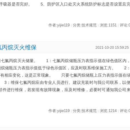
气呼吸器是否完好。 5、防护区入口处灭火系统防护标志是否设置且
作者:yijie119
分类:技术规范
浏览:1151
评论:
|
|
|
氟丙烷灭火维保
2021-10-20 15:59:25
七氟丙烷灭火储量。 1：七氟丙烷储瓶压力表指示值在绿色值区内
丙烷储瓶压力表指示值低于绿色示值区，应及时联系维保施工方。 2
会有相应变化，这是正常现象。 只要七氟丙烷储瓶上压力表指示值在
 3：维保七氟丙烷应由专业人员进行。建议充装时与我公司联系，以
部件进行维保，若发现有故障现象，应及时维修，必要时可通知我公司
作者:yijie119
分类:技术规范
浏览:1214
评论:
|
|
|