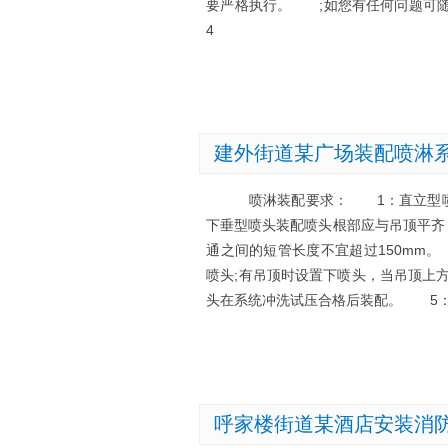
要严格执行。 ;如您有任何问题可
4
建外街道某广场装配喷淋
喷淋装配要求： 1：直立型喷头装
下垂型喷头装配喷头根部应与吊顶平齐
通之间的短管长度不宜超过150mm。
喷头;有吊顶时设置下喷头，当吊顶上方
头在系统冲洗试压合格后装配。 5：
呼家楼街道某酒店安装消防