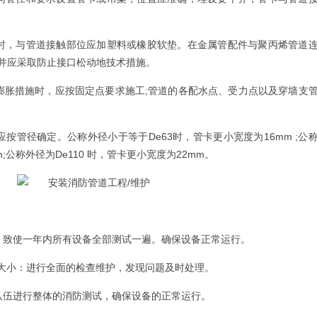
，与管道接触部位应加塑料或橡胶软垫。在金属管配件与聚丙烯管道
并应采取防止接口松动地技术措施。
胀措施时，应按固定点要求施工;管道的各配水点、受力点以及穿墙支
管径确定。公称外径小于等于De63时，管卡更小宽度为16mm ;公
m;公称外径为De110 时，管卡更小宽度为22mm。
致使一年内所有设备全部测试一遍。确保设备正常运行。
大小：进行全面的检查维护，发现问题及时处理。
伍进行整体的消防测试，确保设备的正常运行。