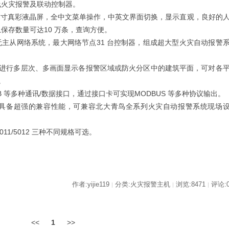
线火灾报警及联动控制器。
英寸真彩液晶屏，全中文菜单操作，中英文界面切换，显示直观，良好的
保存数量可达10 万条，查询方便。
无主从网络系统，最大网络节点31 台控制器，组成超大型火灾自动报警
进行多层次、多画面显示各报警区域或防火分区中的建筑平面，可对各
。
USB 等多种通讯/数据接口，通过接口卡可实现MODBUS 等多种协议输出。
报警控制器具备超强的兼容性能，可兼容北大青鸟全系列火灾自动报警系统现场
5011/5012 三种不同规格可选。
作者:yijie119
分类:火灾报警主机
浏览:8471
评论:
|
|
|
<<
1
>>